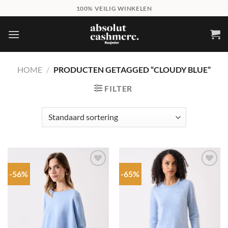
Skip
100% VEILIG WINKELEN
to
content
HOME
/
PRODUCTEN GETAGGED “CLOUDY BLUE”
FILTER
-56%
-65%
Add to
Add to
wishlist
wishlist