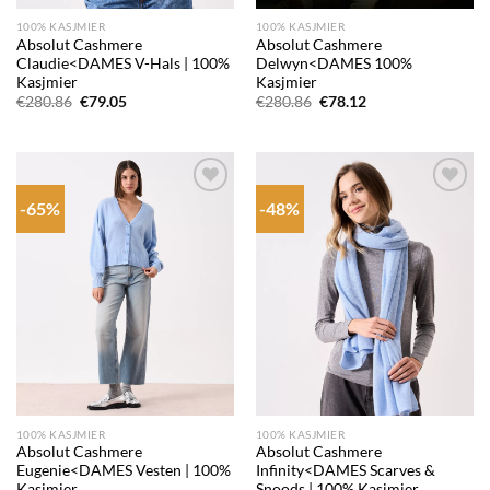
100% KASJMIER
100% KASJMIER
Absolut Cashmere
Absolut Cashmere
Claudie<DAMES V-Hals | 100%
Delwyn<DAMES 100%
Kasjmier
Kasjmier
Oorspronkelijke
Huidige
Oorspronkelijke
Huidige
€
280.86
€
79.05
€
280.86
€
78.12
prijs
prijs
prijs
prijs
was:
is:
was:
is:
€280.86.
€79.05.
€280.86.
€78.12.
-65%
-48%
Add to
Add to
wishlist
wishlist
100% KASJMIER
100% KASJMIER
Absolut Cashmere
Absolut Cashmere
Eugenie<DAMES Vesten | 100%
Infinity<DAMES Scarves &
Kasjmier
Snoods | 100% Kasjmier