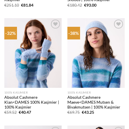
Oorspronkelijke
Huidige
Oorspronkelijke
Huidige
€
251.10
€
81.84
€
180.42
€
93.00
prijs
prijs
prijs
prijs
was:
is:
was:
is:
€251.10.
€81.84.
€180.42.
€93.00.
-32%
-38%
Add to
Add to
wishlist
wishlist
100% KASJMIER
100% KASJMIER
Absolut Cashmere
Absolut Cashmere
Kian<DAMES 100% Kasjmier |
Maeve<DAMES Mutsen &
100% Kasjmier
Bivakmutsen | 100% Kasjmier
Oorspronkelijke
Huidige
Oorspronkelijke
Huidige
€
59.52
€
40.47
€
69.75
€
43.25
prijs
prijs
prijs
prijs
was:
is:
was:
is:
€59.52.
€40.47.
€69.75.
€43.25.