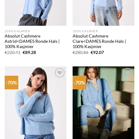
100% KASJMIER
100% KASJMIER
Absolut Cashmere
Absolut Cashmere
Astrid<DAMES Ronde Hals |
Clare<DAMES Ronde Hals |
100% Kasjmier
100% Kasjmier
Oorspronkelijke
Huidige
Oorspronkelijke
Huidige
€
220.41
€
89.28
€
280.86
€
92.07
prijs
prijs
prijs
prijs
was:
is:
was:
is:
€220.41.
€89.28.
€280.86.
€92.07.
-70%
-70%
Add to
Add to
wishlist
wishlist