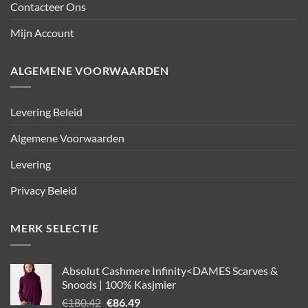
Contacteer Ons
Mijn Account
ALGEMENE VOORWAARDEN
Levering Beleid
Algemene Voorwaarden
Levering
Privacy Beleid
MERK SELECTIE
Absolut Cashmere Infinity<DAMES Scarves &
Snoods | 100% Kasjmier
Oorspronkelijke
Huidige
€
180.42
€
86.49