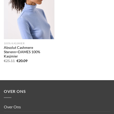
100% KASJMIER
Absolut Cashmere
Sterenn<DAMES 100%
Kasjmier
Oorspronkelijke
Huidige
€
25.11
€
20.09
prijs
prijs
was:
is:
€25.11.
€20.09.
OVER ONS
Over Ons