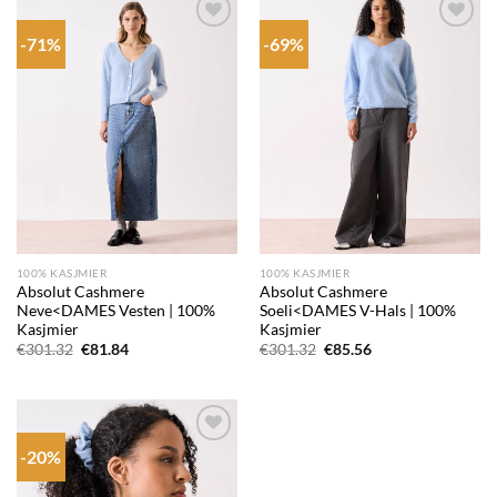
-71%
-69%
Add to
Add to
wishlist
wishlist
100% KASJMIER
100% KASJMIER
Absolut Cashmere
Absolut Cashmere
Neve<DAMES Vesten | 100%
Soeli<DAMES V-Hals | 100%
Kasjmier
Kasjmier
Oorspronkelijke
Huidige
Oorspronkelijke
Huidige
€
301.32
€
81.84
€
301.32
€
85.56
prijs
prijs
prijs
prijs
was:
is:
was:
is:
€301.32.
€81.84.
€301.32.
€85.56.
-20%
Add to
wishlist