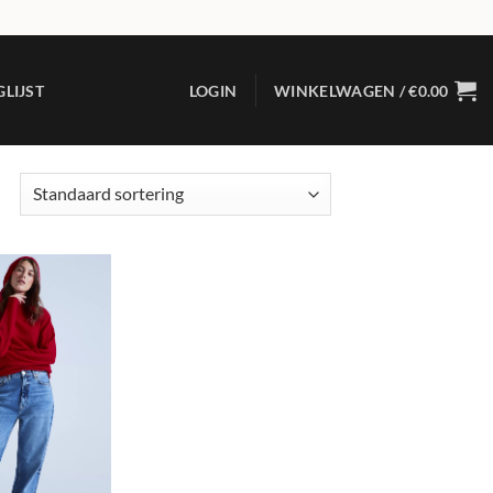
LIJST
LOGIN
WINKELWAGEN /
€
0.00
Add to
wishlist