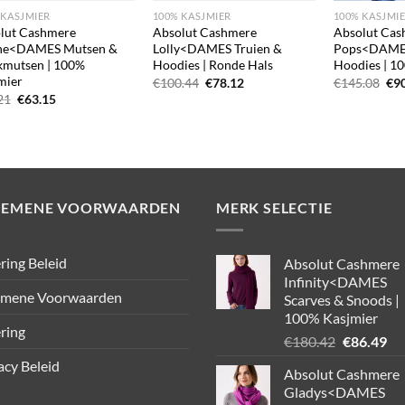
 KASJMIER
100% KASJMIER
100% KASJMI
lut Cashmere
Absolut Cashmere
Absolut Cas
ne<DAMES Mutsen &
Lolly<DAMES Truien &
Pops<DAMES
kmutsen | 100%
Hoodies | Ronde Hals
Hoodies | 1
mier
Oorspronkelijke
Huidige
Oor
€
100.44
€
78.12
€
145.08
€
9
prijs
prijs
pri
Oorspronkelijke
Huidige
21
€
63.15
was:
is:
was
prijs
prijs
€100.44.
€78.12.
€14
was:
is:
€90.21.
€63.15.
GEMENE VOORWAARDEN
MERK SELECTIE
ring Beleid
Absolut Cashmere
Infinity<DAMES
emene Voorwaarden
Scarves & Snoods |
100% Kasjmier
ring
Oorspronk
Hu
€
180.42
€
86.49
prijs
pri
acy Beleid
Absolut Cashmere
was:
is:
Gladys<DAMES
€180.42.
€8