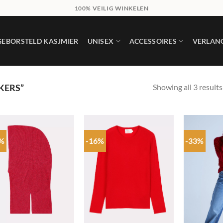
100% VEILIG WINKELEN
GEBORSTELD KASJMIER
UNISEX
ACCESSOIRES
VERLANG
Showing all 3 results
KERS”
0%
-16%
-33%
Add to
Add to
wishlist
wishlist
+
+