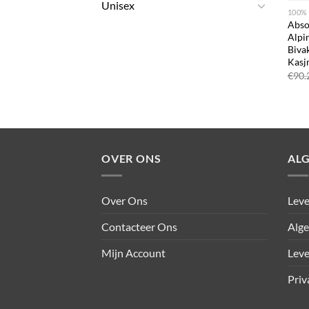
Unisex
100%
Abso
Alpi
Biva
Kasj
€
90.
OVER ONS
AL
Over Ons
Leve
Contacteer Ons
Alg
Mijn Account
Leve
Priv