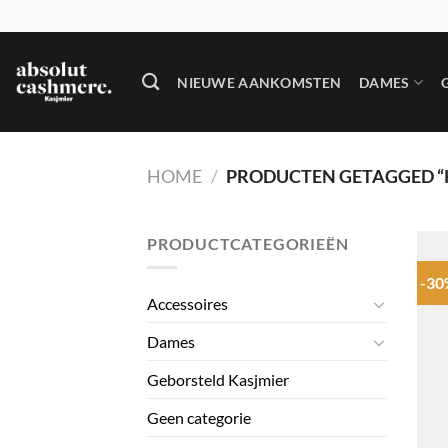
Skip
to
content
NIEUWE AANKOMSTEN
DAMES
HOME
/
PRODUCTEN GETAGGED “
PRODUCTCATEGORIEËN
-3
Accessoires
Dames
Geborsteld Kasjmier
Geen categorie
+