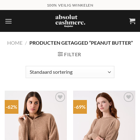
Skip
100% VEILIG WINKELEN
to
content
HOME
/
PRODUCTEN GETAGGED “PEANUT BUTTER”
FILTER
-62%
-69%
Add to
Add to
wishlist
wishlist