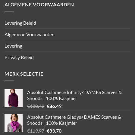
ALGEMENE VOORWAARDEN
Levering Beleid
Algemene Voorwaarden
Levering
Privacy Beleid
MERK SELECTIE
Absolut Cashmere Infinity<DAMES Scarves &
Snoods | 100% Kasjmier
Oorspronkelijke
Huidige
€
180.42
€
86.49
prijs
prijs
Absolut Cashmere Gladys<DAMES Scarves &
was:
is:
Snoods | 100% Kasjmier
€180.42.
€86.49.
Oorspronkelijke
Huidige
€
119.97
€
83.70