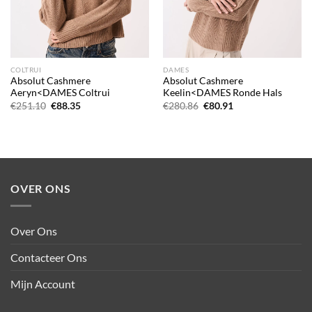
COLTRUI
DAMES
Absolut Cashmere
Absolut Cashmere
Aeryn<DAMES Coltrui
Keelin<DAMES Ronde Hals
Oorspronkelijke
Huidige
Oorspronkelijke
Huidige
€
251.10
€
88.35
€
280.86
€
80.91
prijs
prijs
prijs
prijs
was:
is:
was:
is:
€251.10.
€88.35.
€280.86.
€80.91.
OVER ONS
Over Ons
Contacteer Ons
Mijn Account