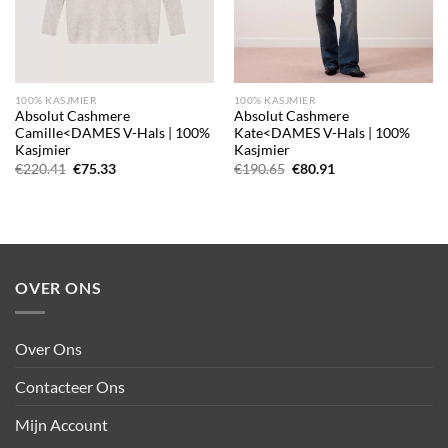
100% KASJMIER
100% KASJMIER
Absolut Cashmere
Absolut Cashmere
Camille<DAMES V-Hals | 100%
Kate<DAMES V-Hals | 100%
Kasjmier
Kasjmier
Oorspronkelijke
Huidige
Oorspronkelijke
Huidige
€
220.41
€
75.33
€
190.65
€
80.91
prijs
prijs
prijs
prijs
was:
is:
was:
is:
€220.41.
€75.33.
€190.65.
€80.91.
OVER ONS
Over Ons
Contacteer Ons
Mijn Account