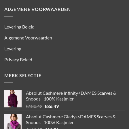
ALGEMENE VOORWAARDEN
Levering Beleid
Algemene Voorwaarden
Levering
Privacy Beleid
MERK SELECTIE
Absolut Cashmere Infinity<DAMES Scarves &
Snoods | 100% Kasjmier
Oorspronkelijke
Huidige
€
180.42
€
86.49
prijs
prijs
Absolut Cashmere Gladys<DAMES Scarves &
was:
is:
Snoods | 100% Kasjmier
€180.42.
€86.49.