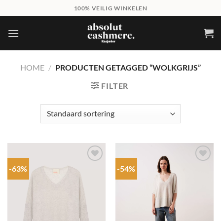
Skip
100% VEILIG WINKELEN
to
content
HOME
/
PRODUCTEN GETAGGED “WOLKGRIJS”
FILTER
-63%
-54%
Add to
Add to
wishlist
wishlist